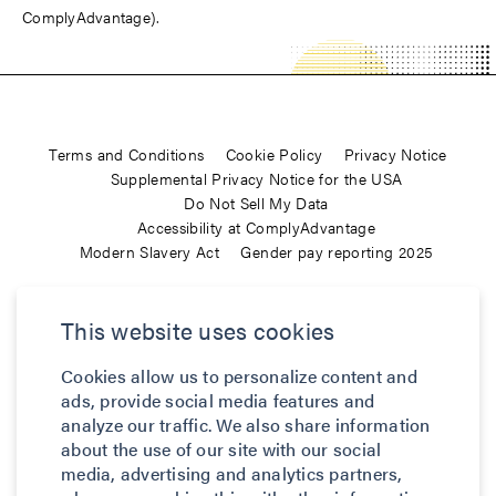
ComplyAdvantage).
Terms and Conditions
Cookie Policy
Privacy Notice
Supplemental Privacy Notice for the USA
Do Not Sell My Data
Accessibility at ComplyAdvantage
Modern Slavery Act
Gender pay reporting 2025
ComplyAdvantage is not a consumer reporting agency and the
This website uses cookies
services (and the data provided as part of its services) do not
constitute a ‘consumer report’ for the purposes of the Federal Fair
Cookies allow us to personalize content and
Credit Reporting Act (FCRA), 15 U.S.C. sec. 1681 et seq. The data
ads, provide social media features and
we provide to you may not be used, in whole or in part, to: make
analyze our traffic. We also share information
any consumer debt collection decision, establish a consumer’s
about the use of our site with our social
eligibility for credit, insurance, employment, government benefits,
media, advertising and analytics partners,
or housing, or for any other purpose authorized under the FCRA. If