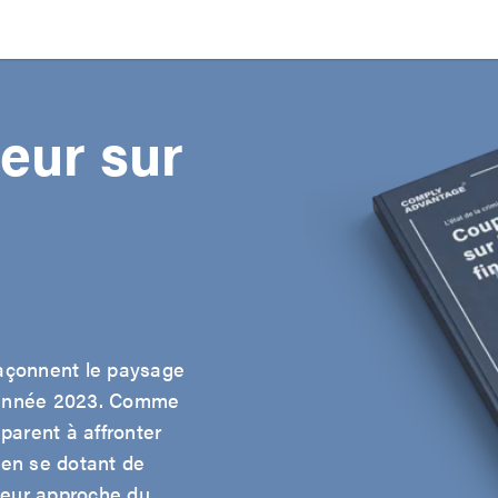
eur sur
façonnent le paysage
 l'année 2023. Comme
éparent à affronter
 en se dotant de
leur approche du