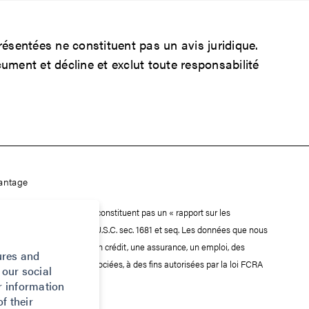
sentées ne constituent pas un avis juridique.
ent et décline et exclut toute responsabilité
vantage
dre de ses services, ne constituent pas un « rapport sur les
eporting Act ou FCRA), 15 U.S.C. sec. 1681 et seq. Les données que nous
ilité d'un consommateur à un crédit, une assurance, un emploi, des
ures and
tiliser, ni les données associées, à des fins autorisées par la loi FCRA
 our social
r information
f their