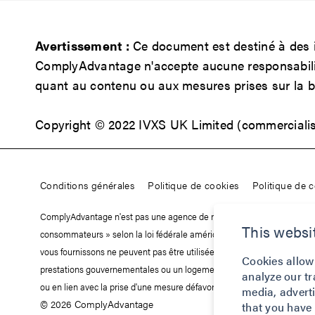
Avertissement :
Ce document est destiné à des i
ComplyAdvantage n'accepte aucune responsabilité
quant au contenu ou aux mesures prises sur la b
Copyright © 2022 IVXS UK Limited (commercial
Conditions générales
Politique de cookies
Politique de c
ComplyAdvantage n'est pas une agence de notation des consommateurs et 
This websi
consommateurs » selon la loi fédérale américaine régissant la collecte 
vous fournissons ne peuvent pas être utilisées, en tout ou en partie, po
Cookies allow
prestations gouvernementales ou un logement, ou à toute autre fin autoris
analyze our tr
ou en lien avec la prise d'une mesure défavorable relative à la deman
media, advert
© 2026 ComplyAdvantage
that you have 