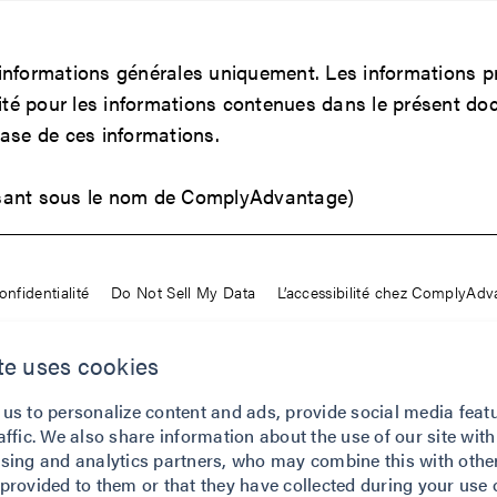
nformations générales uniquement. Les informations pré
 pour les informations contenues dans le présent docum
ase de ces informations.
isant sous le nom de ComplyAdvantage)
onfidentialité
Do Not Sell My Data
L’accessibilité chez ComplyAd
les services que l’entreprise propose, ainsi que les données fournies dans le ca
te uses cookies
et la déclaration des informations de crédit sur les consommateurs (Fair Credit R
ur : prendre une décision concernant le recouvrement de créances, établir l'éligib
 us to personalize content and ads, provide social media feat
ée par la loi FCRA. Si vous utilisez l'un nos services, vous acceptez de ne pas l'u
affic. We also share information about the use of our site with
de d'un consommateur.
ising and analytics partners, who may combine this with othe
provided to them or that they have collected during your use o